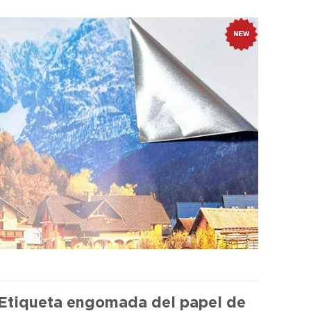
Etiqueta engomada del papel de
Productos calientes y nuevos