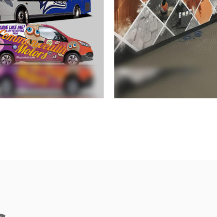
cidad plana y de
Decoración de
rva pequeña