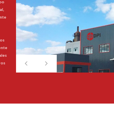
ipo
al,
nte
e
tos
ente
ales
ros