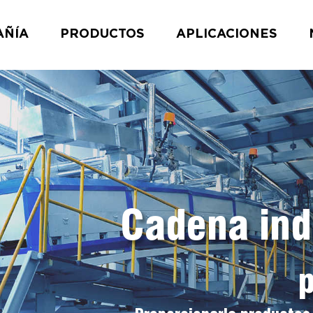
AÑÍA
PRODUCTOS
APLICACIONES
Cadena ind
p