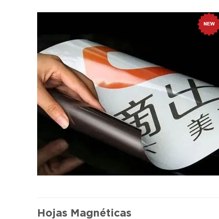
Hojas Magnéticas
Selecciones monoméricas