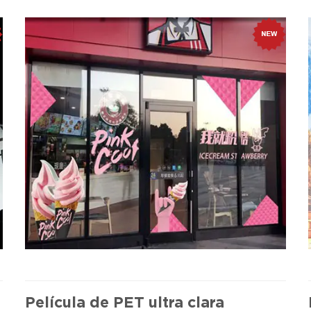
Película de PET ultra clara
Selecciones poliméricas